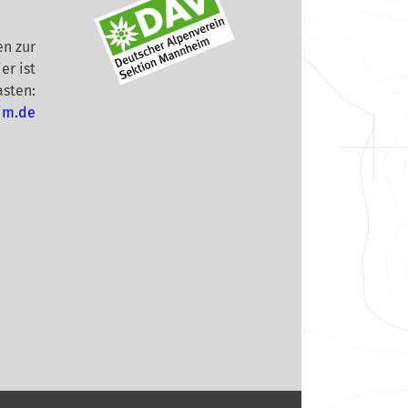
n zur
er ist
asten:
im.de