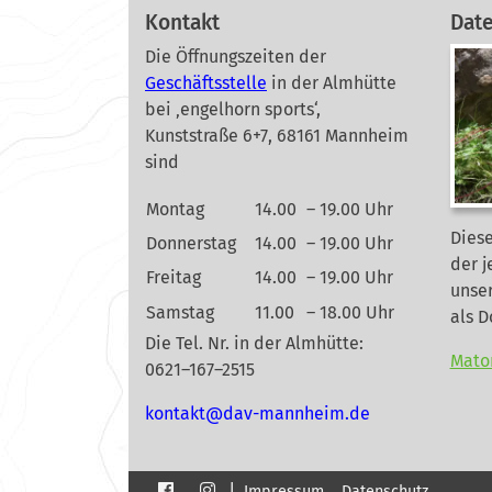
Kontakt
Dat
Die Öffnungszeiten der
Geschäftsstelle
in der Almhütte
bei ‚engelhorn sports‘,
Kunststraße 6+7, 68161 Mannheim
sind
Montag
14.00
– 19.00 Uhr
Diese
Donnerstag
14.00
– 19.00 Uhr
der j
Freitag
14.00
– 19.00 Uhr
unse
Samstag
11.00
– 18.00 Uhr
als 
Die Tel. Nr. in der Almhütte:
Mato
0621–167–2515
nok
@tkat
m-vad
ehnna
ed.mi
|
Impressum
Datenschutz