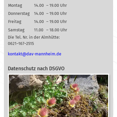
Montag
14.00
– 19.00 Uhr
Donnerstag
14.00
– 19.00 Uhr
Freitag
14.00
– 19.00 Uhr
Samstag
11.00
– 18.00 Uhr
Die Tel. Nr. in der Almhütte:
0621–167–2515
nok
@tkat
m-vad
ehnna
ed.mi
Datenschutz nach DSGVO