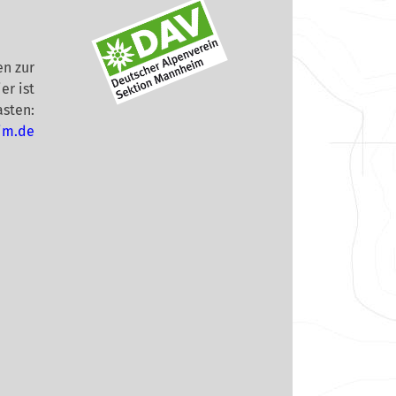
n zur
er ist
asten:
im.de