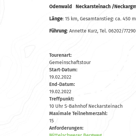
Odenwald Neckarsteinach /Neckarg
L
änge
: 15 km, Gesamtanstieg: ca. 450 m,
F
ührung
: Annette Kurz, Tel. 06202/77290
Tourenart:
Gemeinschaftstour
Start-Datum:
19.02.2022
End-Datum:
19.02.2022
Treffpunkt:
10 Uhr S-Bahnhof Neckarsteinach
Maximale Teilnehmerzahl:
15
Anforderungen:
Mittelschwerer Bergweg