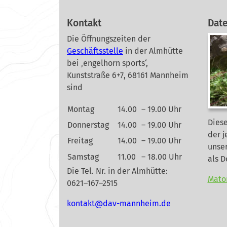
Kontakt
Dat
Die Öffnungszeiten der
Geschäftsstelle
in der Almhütte
bei ‚engelhorn sports‘,
Kunststraße 6+7, 68161 Mannheim
sind
Montag
14.00
– 19.00 Uhr
Diese
Donnerstag
14.00
– 19.00 Uhr
der j
Freitag
14.00
– 19.00 Uhr
unse
Samstag
11.00
– 18.00 Uhr
als 
Die Tel. Nr. in der Almhütte:
Mato
0621–167–2515
nok
@tkat
m-vad
ehnna
ed.mi