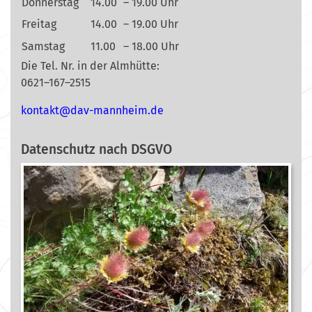
Donnerstag
14.00
– 19.00 Uhr
Freitag
14.00
– 19.00 Uhr
Samstag
11.00
– 18.00 Uhr
Die Tel. Nr. in der Almhütte:
0621–167–2515
nok
@tkat
m-vad
ehnna
ed.mi
Datenschutz nach DSGVO