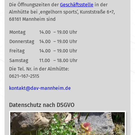
Die Öffnungszeiten der
Geschäftsstelle
in der
Almhütte bei ‚engelhorn sports‘, Kunststraße 6+7,
68161 Mannheim sind
Montag
14.00
– 19.00 Uhr
Donnerstag
14.00
– 19.00 Uhr
Freitag
14.00
– 19.00 Uhr
Samstag
11.00
– 18.00 Uhr
Die Tel. Nr. in der Almhütte:
0621–167–2515
nok
@tkat
m-vad
ehnna
ed.mi
Datenschutz nach DSGVO