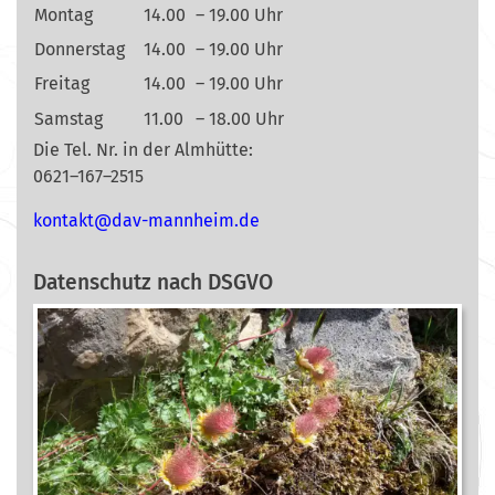
Montag
14.00
– 19.00 Uhr
Donnerstag
14.00
– 19.00 Uhr
Freitag
14.00
– 19.00 Uhr
Samstag
11.00
– 18.00 Uhr
Die Tel. Nr. in der Almhütte:
0621–167–2515
nok
@tkat
m-vad
ehnna
ed.mi
Datenschutz nach DSGVO