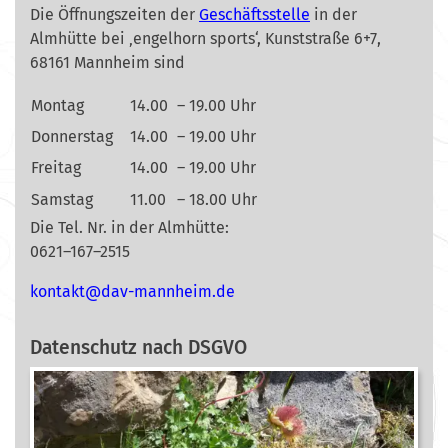
Die Öffnungszeiten der
Geschäftsstelle
in der
Almhütte bei ‚engelhorn sports‘, Kunststraße 6+7,
68161 Mannheim sind
Montag
14.00
– 19.00 Uhr
Donnerstag
14.00
– 19.00 Uhr
Freitag
14.00
– 19.00 Uhr
Samstag
11.00
– 18.00 Uhr
Die Tel. Nr. in der Almhütte:
0621–167–2515
nok
@tkat
m-vad
ehnna
ed.mi
Datenschutz nach DSGVO