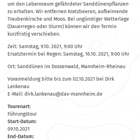
um den Lebensraum gefährdeter Sanddünenpflanzen
zu erhalten. Wir entfernen Kratzbeeren, aufkeimende
Traubenkirsche und Moos. Bei ungünstiger Wetterlage
(Dauerregen oder Sturm) können wir den Termin
kurzfristig verschieben.
Zeit: Samstag, 9.10. 2021, 9:00 Uhr
Ersatztermin bei Regen: Samstag, 16.10. 2021, 9:00 Uhr
Ort: Sanddünen im Dossenwald, Mannheim-Rheinau
Voranmeldung bitte bis zum 02.10.2021 bei Dirk
Lankenau
E-Mail:
krid
knal.
@uane
m-vad
ehnna
ed.mi
Tourenart:
Führungstour
Start-Datum:
09.10.2021
End-Datum: