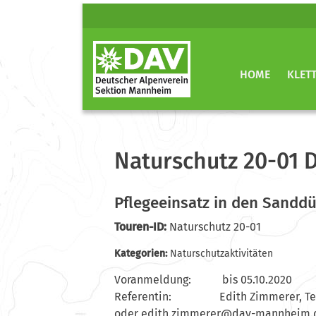
HOME
KLET
Naturschutz 20-01 
Pflegeeinsatz in den Sandd
Touren-ID:
Naturschutz 20-01
Kategorien:
Naturschutzaktivitäten
Voranmeldung: bis 05.10.2020
Referentin: Edith Zimmerer, Tel.:
oder
htide
mmiz.
@rere
m-vad
ehnna
ed.