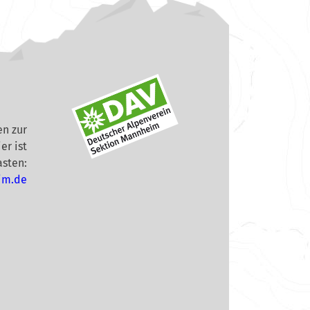
n zur
er ist
asten:
im.de