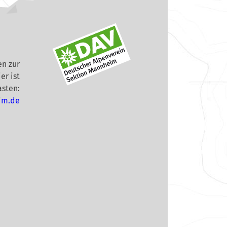
n zur
er ist
asten:
im.de