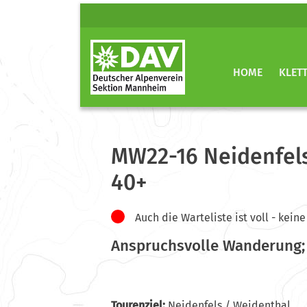
HOME
KLET
MW22-16 Neidenfels
40+
Auch die Warteliste ist voll - ke
Anspruchsvolle Wanderung; 
Tourenziel:
Neidenfels / Weidenthal