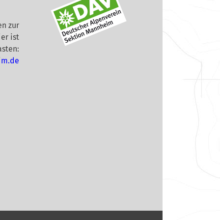
n zur
er ist
asten:
im.de