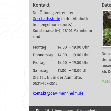
Kontakt
Dat
Die Öffnungszeiten der
Geschäftsstelle
in der Almhütte
bei ‚engelhorn sports‘,
Kunststraße 6+7, 68161 Mannheim
sind
Montag
14.00
– 19.00 Uhr
Diese
Donnerstag
14.00
– 19.00 Uhr
der j
Freitag
14.00
– 19.00 Uhr
unse
Samstag
11.00
– 18.00 Uhr
als 
Die Tel. Nr. in der Almhütte:
Mato
0621–167–2515
nok
@tkat
m-vad
ehnna
ed.mi
|
Impressum
Datenschutz