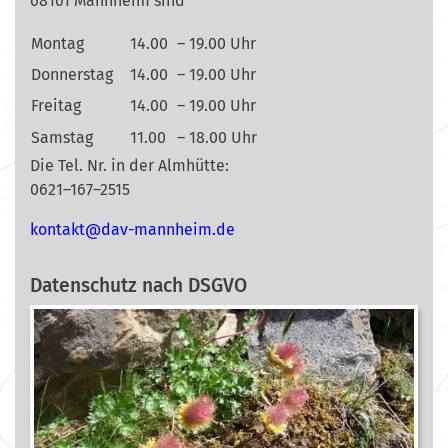
68161 Mannheim sind
Montag
14.00
– 19.00 Uhr
Donnerstag
14.00
– 19.00 Uhr
Freitag
14.00
– 19.00 Uhr
Samstag
11.00
– 18.00 Uhr
Die Tel. Nr. in der Almhütte:
0621–167–2515
nok
@tkat
m-vad
ehnna
ed.mi
Datenschutz nach DSGVO