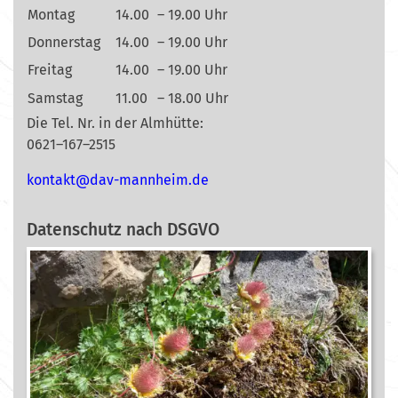
Montag
14.00
– 19.00 Uhr
Donnerstag
14.00
– 19.00 Uhr
Freitag
14.00
– 19.00 Uhr
Samstag
11.00
– 18.00 Uhr
Die Tel. Nr. in der Almhütte:
0621–167–2515
nok
@tkat
m-vad
ehnna
ed.mi
Datenschutz nach DSGVO