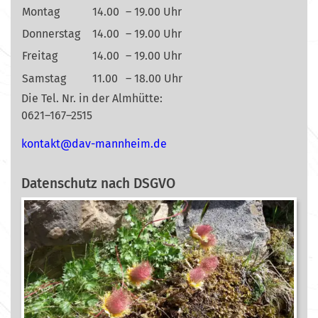
Montag
14.00
– 19.00 Uhr
Donnerstag
14.00
– 19.00 Uhr
Freitag
14.00
– 19.00 Uhr
Samstag
11.00
– 18.00 Uhr
Die Tel. Nr. in der Almhütte:
0621–167–2515
nok
@tkat
m-vad
ehnna
ed.mi
Datenschutz nach DSGVO