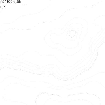
8m) 1100 ↑↓5h
↑↓3h