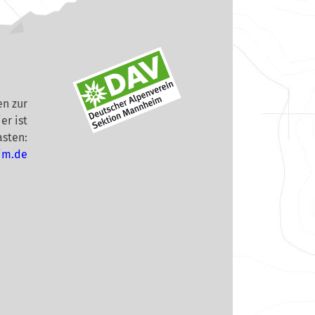
n zur
er ist
asten:
im.de