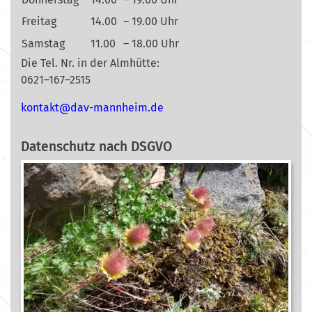
Freitag
14.00
– 19.00 Uhr
Samstag
11.00
– 18.00 Uhr
Die Tel. Nr. in der Almhütte:
0621–167–2515
nok
@tkat
m-vad
ehnna
ed.mi
Datenschutz nach DSGVO