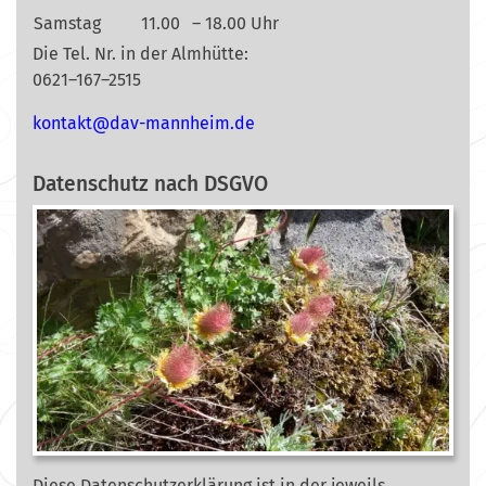
Samstag
11.00
– 18.00 Uhr
Die Tel. Nr. in der Almhütte:
0621–167–2515
nok
@tkat
m-vad
ehnna
ed.mi
Datenschutz nach DSGVO
Diese Datenschutzerklärung ist in der jeweils