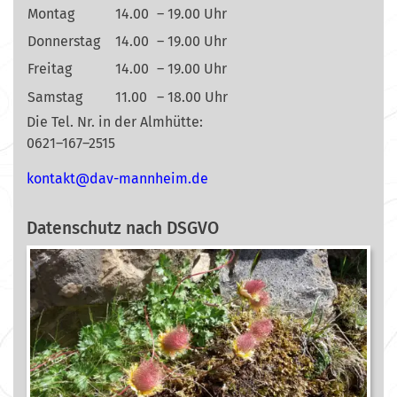
Montag
14.00
– 19.00 Uhr
Donnerstag
14.00
– 19.00 Uhr
Freitag
14.00
– 19.00 Uhr
Samstag
11.00
– 18.00 Uhr
Die Tel. Nr. in der Almhütte:
0621–167–2515
nok
@tkat
m-vad
ehnna
ed.mi
Datenschutz nach DSGVO