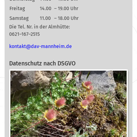
Freitag
14.00
– 19.00 Uhr
Samstag
11.00
– 18.00 Uhr
Die Tel. Nr. in der Almhütte:
0621–167–2515
nok
@tkat
m-vad
ehnna
ed.mi
Datenschutz nach DSGVO