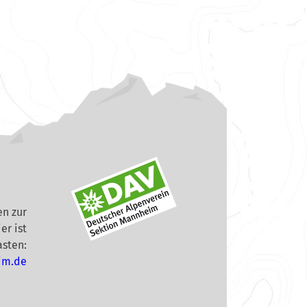
n zur
er ist
asten:
im.de