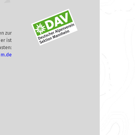
n zur
er ist
asten:
im.de