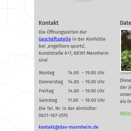
Kontakt
Dat
Die Öffnungszeiten der
Geschäftsstelle
in der Almhütte
bei ‚engelhorn sports‘,
Kunststraße 6+7, 68161 Mannheim
sind
Montag
14.00
– 19.00 Uhr
Diese
Donnerstag
14.00
– 19.00 Uhr
der j
Freitag
14.00
– 19.00 Uhr
unse
Samstag
11.00
– 18.00 Uhr
als 
Die Tel. Nr. in der Almhütte:
Mato
0621–167–2515
nok
@tkat
m-vad
ehnna
ed.mi