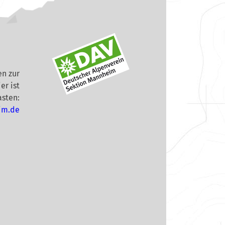
n zur
er ist
asten:
im.de