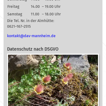
Freitag
14.00
– 19.00 Uhr
Samstag
11.00
– 18.00 Uhr
Die Tel. Nr. in der Almhütte:
0621–167–2515
nok
@tkat
m-vad
ehnna
ed.mi
Datenschutz nach DSGVO