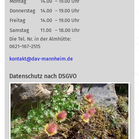
Montag
14.00
– 19.00 Uhr
Donnerstag
14.00
– 19.00 Uhr
Freitag
14.00
– 19.00 Uhr
Samstag
11.00
– 18.00 Uhr
Die Tel. Nr. in der Almhütte:
0621–167–2515
nok
@tkat
m-vad
ehnna
ed.mi
Datenschutz nach DSGVO