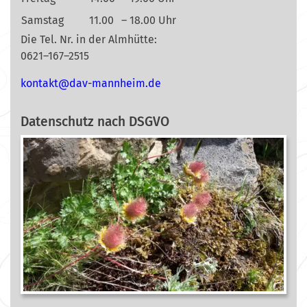
Samstag
11.00
– 18.00 Uhr
Die Tel. Nr. in der Almhütte:
0621–167–2515
nok
@tkat
m-vad
ehnna
ed.mi
Datenschutz nach DSGVO