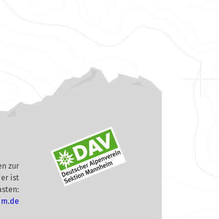
n zur
er ist
asten:
im.de