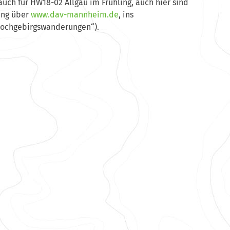
auch für HW18-02 Allgäu im Frühling, auch hier sind
ung über
www.dav-mannheim.de
, ins
Hochgebirgswanderungen“).