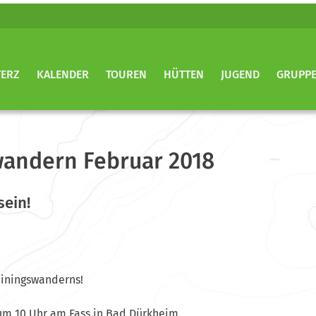
TERZ
KALENDER
TOUREN
HÜTTEN
JUGEND
GRUPP
wandern Februar 2018
sein!
ainingswanderns!
 um 10 Uhr am Fass in Bad Dürkheim.