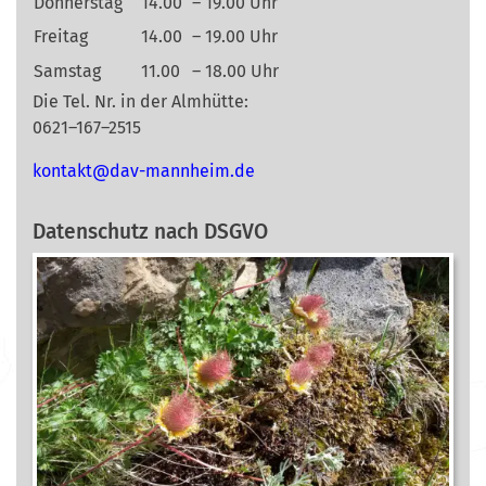
Donnerstag
14.00
– 19.00 Uhr
Freitag
14.00
– 19.00 Uhr
Samstag
11.00
– 18.00 Uhr
Die Tel. Nr. in der Almhütte:
0621–167–2515
nok
@tkat
m-vad
ehnna
ed.mi
Datenschutz nach DSGVO