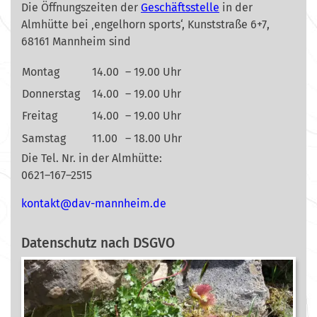
Die Öffnungszeiten der
Geschäftsstelle
in der
Almhütte bei ‚engelhorn sports‘, Kunststraße 6+7,
68161 Mannheim sind
Montag
14.00
– 19.00 Uhr
Donnerstag
14.00
– 19.00 Uhr
Freitag
14.00
– 19.00 Uhr
Samstag
11.00
– 18.00 Uhr
Die Tel. Nr. in der Almhütte:
0621–167–2515
nok
@tkat
m-vad
ehnna
ed.mi
Datenschutz nach DSGVO