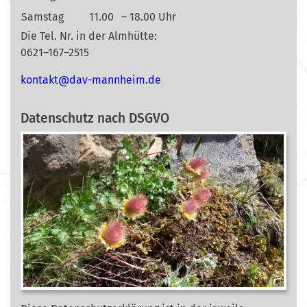
Samstag
11.00
– 18.00 Uhr
Die Tel. Nr. in der Almhütte:
0621–167–2515
nok
@tkat
m-vad
ehnna
ed.mi
Datenschutz nach DSGVO