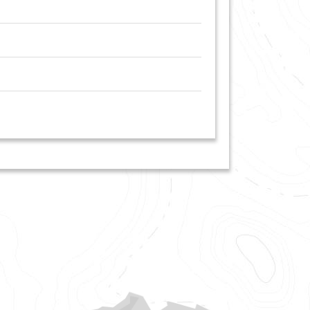
Klettersteige
Skitouren
Hochgebirgswanderungen
Hochtouren