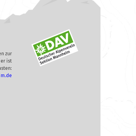
n zur
er ist
asten:
im.de