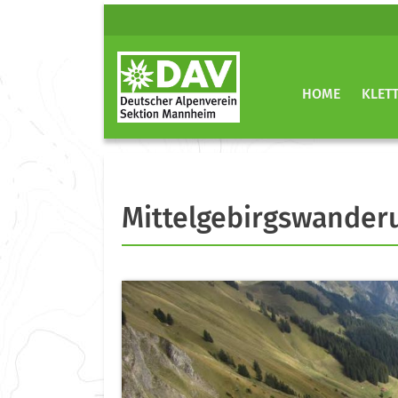
HOME
KLET
Mittelgebirgswander