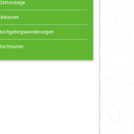
Klettersteige
Skitouren
Hochgebirgswanderungen
Hochtouren