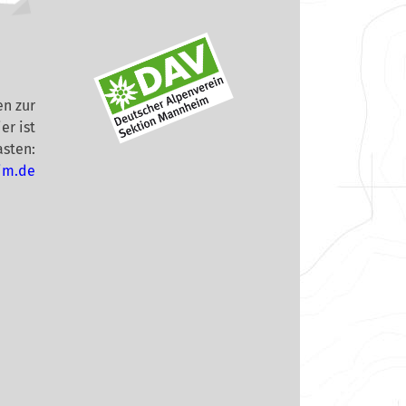
n zur
er ist
asten:
im.de