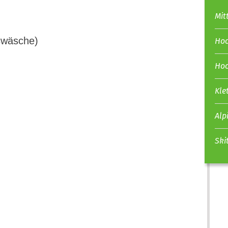
Mit
nswäsche)
Hoc
Hoc
Kle
Alp
Ski