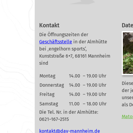
Kontakt
Dat
Die Öffnungszeiten der
Geschäftsstelle
in der Almhütte
bei ‚engelhorn sports‘,
Kunststraße 6+7, 68161 Mannheim
sind
Montag
14.00
– 19.00 Uhr
Diese
Donnerstag
14.00
– 19.00 Uhr
der j
Freitag
14.00
– 19.00 Uhr
unse
Samstag
11.00
– 18.00 Uhr
als 
Die Tel. Nr. in der Almhütte:
Mato
0621–167–2515
nok
@tkat
m-vad
ehnna
ed.mi