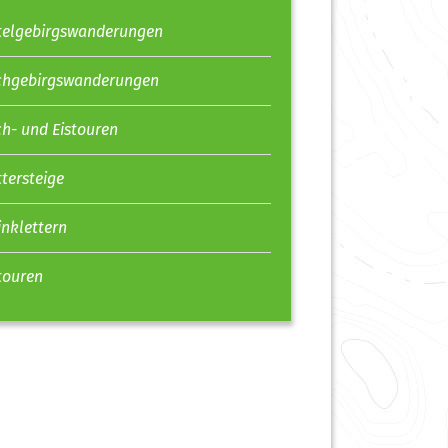
telgebirgswanderungen
hgebirgswanderungen
h- und Eistouren
ttersteige
inklettern
touren