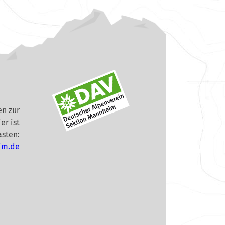
n zur
er ist
asten:
im.de