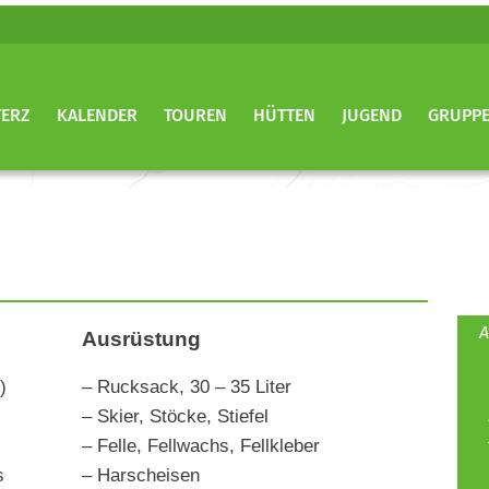
TERZ
KALENDER
TOUREN
HÜTTEN
JUGEND
GRUPP
A
Ausrüstung
g)
– Rucksack, 30 – 35 Liter
– Skier, Stöcke, Stiefel
– Felle, Fellwachs, Fellkleber
ns
– Harscheisen