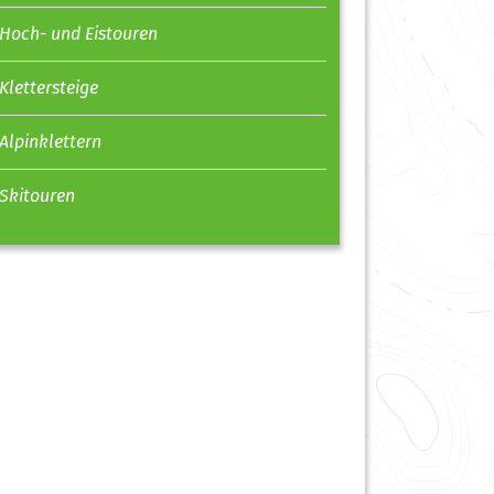
Hoch- und Eistouren
Klettersteige
Alpinklettern
Skitouren